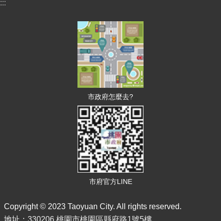
訊
:::
便
民
服
務
政
府
資
市政府怎麼去?
訊
公
開
回
首
頁
市府官方LINE
網
站
導
Copyright © 2023 Taoyuan City. All rights reserved.
覽
地址：
330206 桃園市桃園區縣府路1號5樓