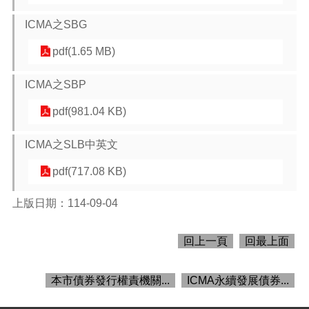
ICMA之SBG
訊
pdf(1.65 MB)
息
公
ICMA之SBP
告
pdf(981.04 KB)
認
識
財
ICMA之SLB中英文
政
pdf(717.08 KB)
機
關
上版日期：114-09-04
通
訊
回上一頁
回最上面
錄
業
本市債券發行權責機關...
ICMA永續發展債券...
務
資