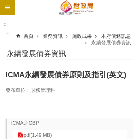
:::
跳到主要內容區塊
促
參
:::
網
:::
首頁
業務資訊
施政成果
本府債務訊息
站
永續發展債券資訊
最
永續發展債券資訊
新
債
務
ICMA永續發展債券原則及指引(英文)
溝
通
發布單位：財務管理科
園
地
進
階
ICMA之GBP
搜
尋
pdf(1.49 MB)