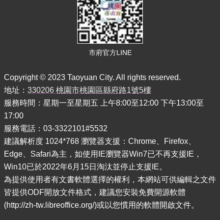
訊
便
民
服
務
市府官方LINE
政
Copyright © 2023 Taoyuan City. All rights reserved.
府
資
地址：
330206 桃園市桃園區縣府路1號5樓
訊
服務時間：星期一至星期五 上午8:00至12:00 下午13:00至
公
17:00
開
服務電話：03-3322101#5532
建議解析度 1024*768 瀏覽器支援：Chrome、Firefox、
回
首
Edge、Safari為主，如使用IE瀏覽器Win7已不再支援IE，
頁
Win10已於2022年6月15日淘汰並停止支援IE。
為提供使用者有文書軟體選擇的權利，本網站可供編輯之文件
網
皆提供ODF開放文件格式，建議您安裝免費開源軟體
站
導
(http://zh-tw.libreoffice.org/)或以您慣用的軟體開啟文件。
覽