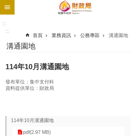
:::
跳到主要內容區塊
促
參
:::
網
:::
首頁
業務資訊
公務專區
溝通園地
站
溝通園地
最
新
債
114年10月溝通園地
務
溝
發布單位：集中支付科
通
資料提供單位：財政局
園
地
進
階
114年10月溝通園地
搜
尋
pdf(2.97 MB)