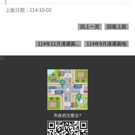
上版日期：114-10-02
訊
息
回上一頁
回最上面
公
告
114年11月溝通園...
114年9月溝通園地
認
識
:::
財
政
機
關
通
訊
錄
市政府怎麼去?
業
務
資