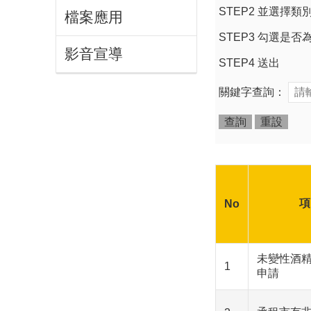
STEP2 並選擇
檔案應用
STEP3 勾選是
影音宣導
STEP4 送出
關鍵字查詢：
項
No
未變性酒
1
申請