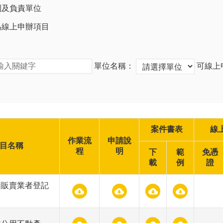
類別及負責單位
否為線上申辦項目
單位名稱：
可線上
案件書表
線
作業流
申請說
目名稱
程
明
下
範
免憑
載
例
證
精販賣業者登記