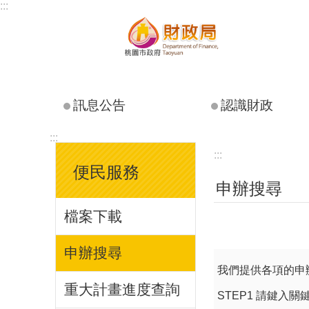
:::
跳到主要內容區塊
訊息公告
認識財政
:::
:::
便民服務
申辦搜尋
檔案下載
申辦搜尋
我們提供各項的申
重大計畫進度查詢
STEP1 請鍵入關