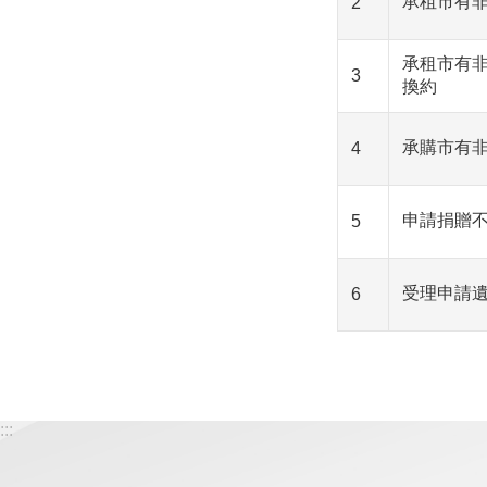
承租市有
2
承租市有
3
換約
承購市有
4
申請捐贈
5
受理申請
6
:::