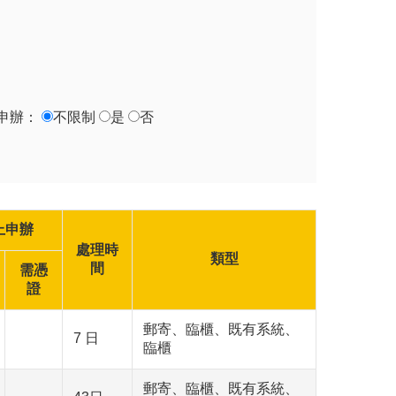
申辦：
不限制
是
否
上申辦
處理時
類型
間
需憑
證
郵寄、臨櫃、既有系統、
7 日
臨櫃
郵寄、臨櫃、既有系統、