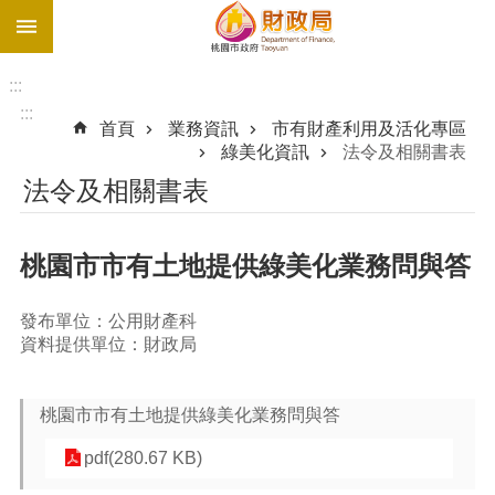
:::
跳到主要內容區塊
促
參
:::
網
:::
首頁
業務資訊
市有財產利用及活化專區
站
綠美化資訊
法令及相關書表
最
法令及相關書表
新
債
務
桃園市市有土地提供綠美化業務問與答
溝
通
發布單位：公用財產科
園
資料提供單位：財政局
地
進
桃園市市有土地提供綠美化業務問與答
階
搜
pdf(280.67 KB)
尋