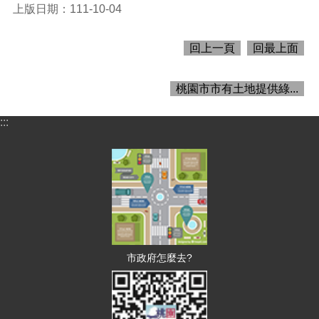
上版日期：111-10-04
訊
回上一頁
回最上面
息
公
桃園市市有土地提供綠...
告
認
:::
識
財
政
機
關
通
訊
錄
市政府怎麼去?
業
務
資