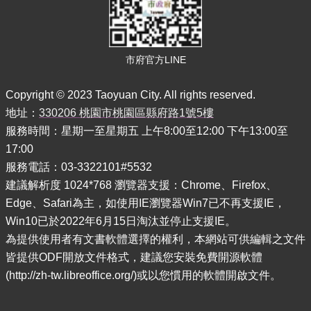
訊
便
民
服
市府官方LINE
務
Copyright © 2023 Taoyuan City. All rights reserved.
政
府
地址：
330206 桃園市桃園區縣府路1號5樓
資
服務時間：星期一至星期五 上午8:00至12:00 下午13:00至
訊
17:00
公
服務電話：03-3322101#5532
開
建議解析度 1024*768 瀏覽器支援：Chrome、Firefox、
回
Edge、Safari為主，如使用IE瀏覽器Win7已不再支援IE，
首
Win10已於2022年6月15日淘汰並停止支援IE。
頁
為提供使用者有文書軟體選擇的權利，本網站可供編輯之文件
皆提供ODF開放文件格式，建議您安裝免費開源軟體
網
站
(http://zh-tw.libreoffice.org/)或以您慣用的軟體開啟文件。
導
覽