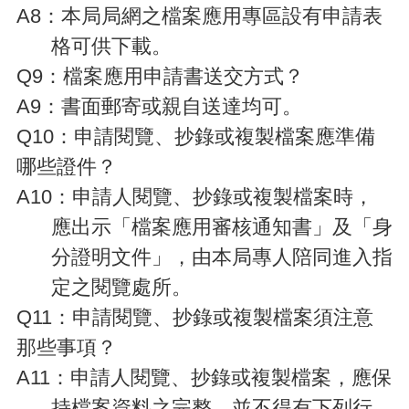
網
A8
：本局局網之檔案應用專區設有申請表
站
格可供下載。
資
料
Q9
：檔案應用申請書送交方式？
開
A9
：書面郵寄或親自送達均可。
放
宣
Q10
：申請閱覽、抄錄或複製檔案應準備
告
哪些證件？
資
A10
：申請人閱覽、抄錄或複製檔案時，
訊
安
應出示「檔案應用審核通知書」及「身
全
分證明文件」，由本局專人陪同進入指
政
策
定之閱覽處所。
Q11
：申請閱覽、抄錄或複製檔案須注意
那些事項？
A11
：申請人閱覽、抄錄或複製檔案，應保
持檔案資料之完整，並不得有下列行