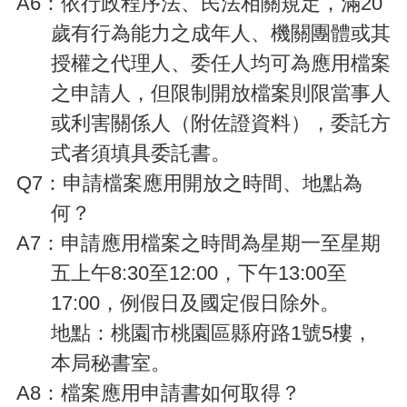
A6
：依行政程序法、民法相關規定，滿20
市
歲有行為能力之成年人、機關團體或其
政
授權之代理人、委任人均可為應用檔案
信
箱
之申請人，但限制開放檔案則限當事人
桃
或利害關係人（附佐證資料），委託方
園
式者須填具委託書。
市
入
Q7
：申請檔案應用開放之時間、地點為
口
何？
網
站
A7
：申請應用檔案之時間為星期一至星期
五上午8:30至12:00，下午13:00至
隱
私
17:00，例假日及國定假日除外。
權
政
地點：桃園市桃園區縣府路1號5樓，
策
本局秘書室。
政
A8
：檔案應用申請書如何取得？
府