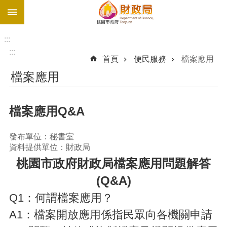
:::
跳到主要內容區塊
促
參
:::
網
:::
首頁
便民服務
檔案應用
站
檔案應用
最
新
債
檔案應用Q&A
務
溝
發布單位：秘書室
通
資料提供單位：財政局
園
桃園市政府財政局檔案應用問題解答
地
(Q&A)
進
階
Q1
：何謂檔案應用？
搜
A1
：檔案開放應用係指民眾向各機關申請
尋