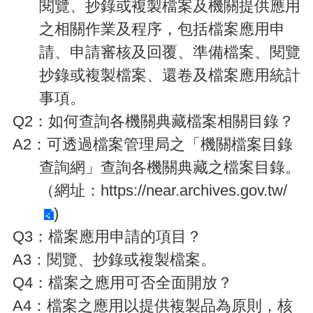
閱覽、抄錄或複製檔案及機關提供應用
之相關作業及程序，包括檔案應用申
訊
請、申請審核及回覆、準備檔案、閱覽
息
抄錄或複製檔案、還卷及檔案應用統計
公
告
事項。
認
Q2
：如何查詢各機關典藏檔案相關目錄？
識
A2：可透過檔案管理局之「機關檔案目錄
財
政
查詢網」查詢各機關典藏之檔案目錄。
機
（網址：
https://near.archives.gov.tw/
關
)
通
訊
Q3
：檔案應用申請的項目？
錄
A3
：閱覽、抄錄或複製檔案。
業
Q4
：檔案之應用可否全面開放？
務
資
A4
：檔案之應用以提供複製品為原則，核