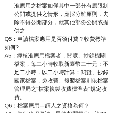
訊
准應用之檔案如僅其中一部分有應限制
便
公開或提供之情形，應採分離原則，去
民
服
除不得公開部分，就其他部份公開或提
務
供之。
政
Q5
：申請檔案應用是否須付費？收費標準
府
如何?
資
訊
A5
：經核准應用檔案者，閱覽、抄錄機關
公
開
檔案，每二小時收取新臺幣二十元；不
足二小時，以二小時計算；閱覽、抄錄
回
首
國家檔案，免收費。複製檔案則依檔案
頁
管理局之"檔案複製收費標準表"規定收
網
費。
站
導
Q6
：檔案應用申請人之資格為何？
覽