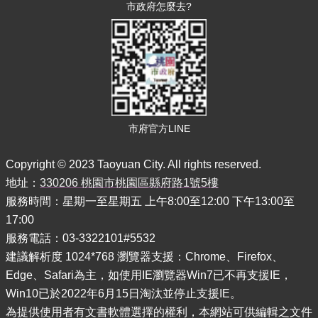
訊
市政府怎麼去?
便
民
服
務
政
府
市府官方LINE
資
訊
公
Copyright © 2023 Taoyuan City. All rights reserved.
開
地址：
330206 桃園市桃園區縣府路1號5樓
服務時間：星期一至星期五 上午8:00至12:00 下午13:00至
回
17:00
首
頁
服務電話：03-3322101#5532
建議解析度 1024*768 瀏覽器支援：Chrome、Firefox、
網
Edge、Safari為主，如使用IE瀏覽器Win7已不再支援IE，
站
導
Win10已於2022年6月15日淘汰並停止支援IE。
覽
為提供使用者有文書軟體選擇的權利，本網站可供編輯之文件