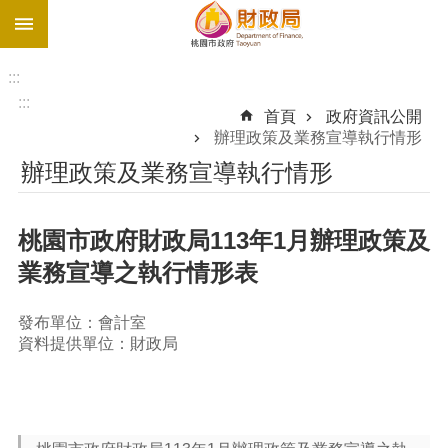
:::
跳到主要內容區塊
促
參
:::
網
:::
首頁
政府資訊公開
站
辦理政策及業務宣導執行情形
最
辦理政策及業務宣導執行情形
新
債
務
桃園市政府財政局113年1月辦理政策及
溝
業務宣導之執行情形表
通
園
地
發布單位：會計室
資料提供單位：財政局
進
階
搜
尋