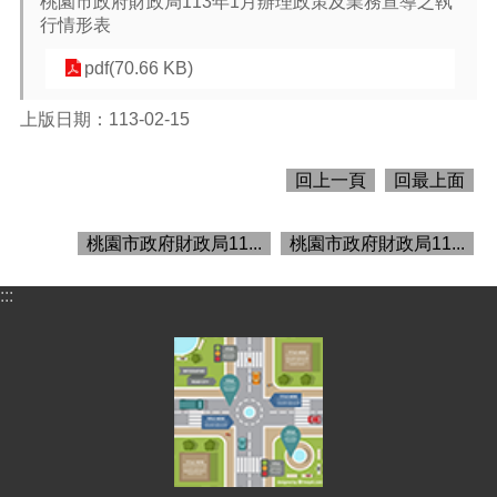
桃園市政府財政局113年1月辦理政策及業務宣導之執
行情形表
pdf(70.66 KB)
訊
息
公
上版日期：113-02-15
告
回上一頁
回最上面
認
識
財
桃園市政府財政局11...
桃園市政府財政局11...
政
機
:::
關
通
訊
錄
業
務
資