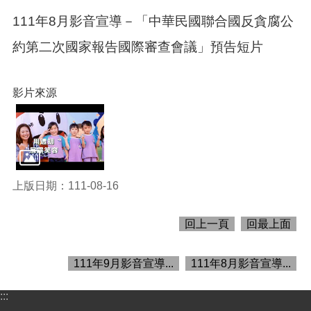
訊
111年8月影音宣導－「中華民國聯合國反貪腐公
便
民
約第二次國家報告國際審查會議」預告短片
服
務
影片來源
政
府
資
訊
公
開
上版日期：111-08-16
回
首
回上一頁
回最上面
頁
網
111年9月影音宣導...
111年8月影音宣導...
站
導
:::
覽