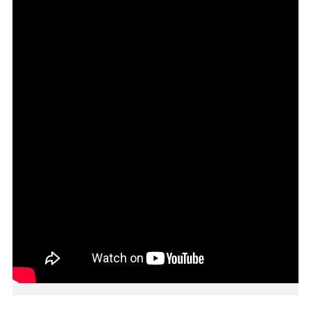
訊
息
公
告
認
識
財
政
機
關
通
訊
錄
業
務
資