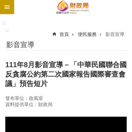
:::
跳到主要內容區塊
促
參
:::
網
:::
首頁
便民服務
影音宣導
站
影音宣導
最
新
債
111年8月影音宣導－「中華民國聯合國
務
反貪腐公約第二次國家報告國際審查會
溝
議」預告短片
通
園
地
發布單位：政風室
資料提供單位：財政局
進
階
搜
尋