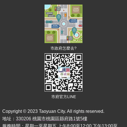
市
政
信
箱
桃
園
市
市政府怎麼去?
入
口
網
站
隱
私
權
市府官方LINE
政
策
Copyright © 2023 Taoyuan City. All rights reserved.
地址：
330206 桃園市桃園區縣府路1號5樓
政
府
服務時間：星期一至星期五 上午8:00至12:00 下午13:00至