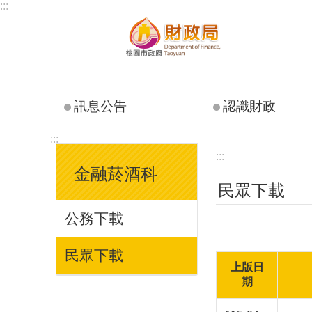
:::
跳到主要內容區塊
訊息公告
認識財政
:::
:::
金融菸酒科
民眾下載
公務下載
民眾下載
上版日
期