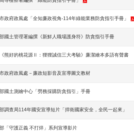
高等檢察署編撰「綠能防貪指引手冊」
市政府政風處「全知廉政視角-114年綠能業務防貪指引手冊」
部國土管理署編撰《新鮮人職場護身符》防貪指引手冊
《熊好的桃花源Ⅱ：狸狸誠信三大考驗》廉潔繪本多語有聲書
市政府政風處－廉政短影音及宣導圖文教材
部國土測繪中心「勞務採購防貪指引」手冊
部調查局114年國安宣導短片「捍衛國家安全，全民一起來」
部「守護正義 不打烊」系列宣導影片