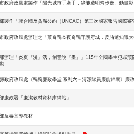
市政府政風處製作「陽光城市手牽手，綠能透明齊步走」動畫影
部製作「聯合國反貪腐公約（UNCAC）第三次國家報告國際審
市政府政風處辦理之「菜奇鴨＆夜奇鴨守護府城．反賄選知識大
部辦理「炎夏『漫』活，創意說『畫』」115年全國學生犯罪預
動
縣政府政風處《鴨鴨廉政學堂 系列六－清潔隊員廉能錦囊》廉
部廉政署「廉潔教材資料庫網站」
部反毒宣導教材