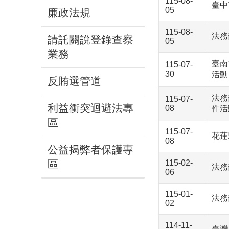
115-08-
臺中
05
廉政法規
115-08-
法務
請託關說登錄查察
05
業務
臺南
115-07-
30
活動
反賄選管道
法務
115-07-
利益衝突迴避法專
08
件活
區
115-07-
花蓮
08
公益揭弊者保護專
區
115-02-
法務
06
115-01-
法務
02
114-11-