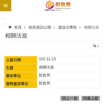
:::
跳到主要內容區塊
促
參
:::
網
:::
首頁
政府資訊公開
遊說法專區
相關法規
站
相關法規
最
新
債
務
102-11-13
溝
通
相關法規
園
地
財政局
財政局
進
階
搜
回上一頁
回最上面
尋