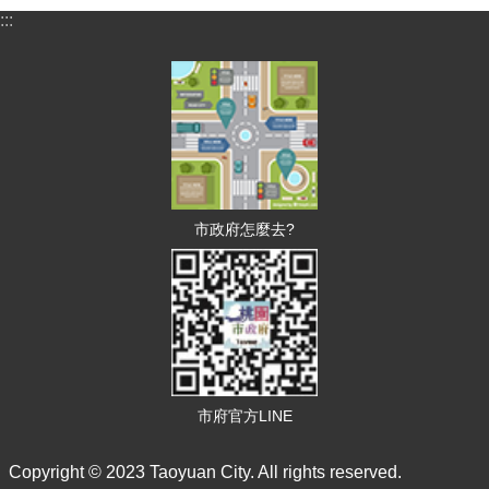
:::
訊
息
公
告
認
識
財
市政府怎麼去?
政
機
關
通
訊
錄
市府官方LINE
業
務
資
Copyright © 2023 Taoyuan City. All rights reserved.